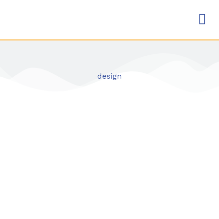
design
Project management for designers
25,00
€
Nullam porttitor molestie erat. Proin ullamcorper
risus purus, eu semper mi luctus a. Ut gravida
lorem diam, sed ullamcorper eros molestie sed.
Integer sit amet ex nec nisl consectetur blandit a
non nunc.